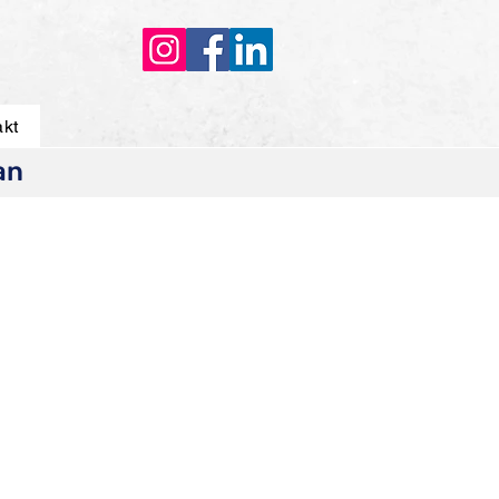
akt
an