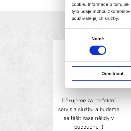
, Pardubice,
dy, Kolín, Praha,
cookie. Informace o tom, jak
, Kutná Hora
any Jičín
tany Chvojenec
tyto údaje mohou zkombinovat
me párty
m a půjčovna party
ový Bydžov, Chlumec
inou, Chrudim, Přelouč,
používáte jejich služby.
Mýto, Holice,
, Týniště nad Orlicí,
 nad Kněžnou,
rk
Výběr
Nutné
souhlasu
Odmítnout
Pavlína H.
Děkujeme za perfektní
servis a službu a budeme
se těšit zase někdy v
budoucnu :)