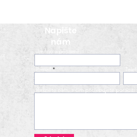
Napište
nám
Jméno a příjmení
.cz
E‑mail
Tele
Řekněte nám, s čím potřebujete poradit: