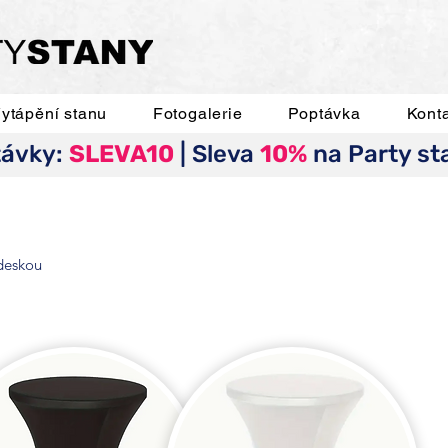
ytápění stanu
Fotogalerie
Poptávka
Kont
távky:
SLEVA10
| Sleva
10%
na Party st
 deskou