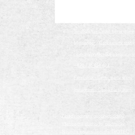
WhatsApp - České party stany
Messenger - České party stany
objednavky@ceske-party-stany
+420 736 454 423
Facebook - České party stany
Instagram - České party stany
Zásady ochrany osobních údajů
Všeobecné obchodní podmínky
Návod k použití Topidla TROTEC