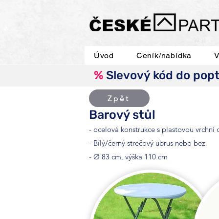
Úvod
Ceník/nabídka
V
%
Slevový kód do pop
Zpět
Barový stůl
- ocelová konstrukce s plastovou vrchní
- Bílý/černý strečový ubrus nebo bez
- Ø 83 cm, výška 110 cm