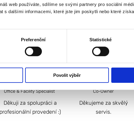
 náš web používáte, sdílíme se svými partnery pro sociální média
 s dalšími informacemi, které jste jim poskytli nebo které získa
Preferenční
Statistické
Povolit výběr
Silvie V.
Martina S.
Office & Facility Specialist
Co-Owner
Děkuji za spolupráci a
Děkujeme za skvělý
profesionální provedení :)
servis.